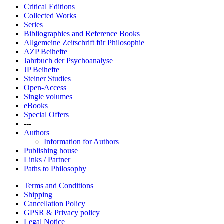
Critical Editions
Collected Works
Series
Bibliographies and Reference Books
Allgemeine Zeitschrift für Philosophie
AZP Beihefte
Jahrbuch der Psychoanalyse
JP Beihefte
Steiner Studies
Open-Access
Single volumes
eBooks
Special Offers
---
Authors
Information for Authors
Publishing house
Links / Partner
Paths to Philosophy
Terms and Conditions
Shipping
Cancellation Policy
GPSR & Privacy policy
Legal Notice