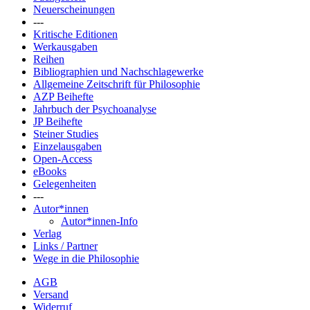
Neuerscheinungen
---
Kritische Editionen
Werkausgaben
Reihen
Bibliographien und Nachschlagewerke
Allgemeine Zeitschrift für Philosophie
AZP Beihefte
Jahrbuch der Psychoanalyse
JP Beihefte
Steiner Studies
Einzelausgaben
Open-Access
eBooks
Gelegenheiten
---
Autor*innen
Autor*innen-Info
Verlag
Links / Partner
Wege in die Philosophie
AGB
Versand
Widerruf