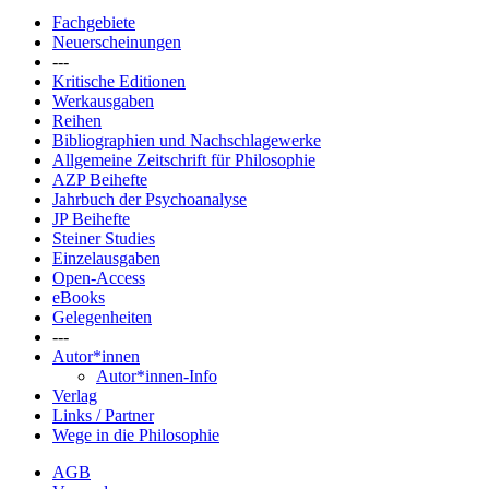
Fachgebiete
Neuerscheinungen
---
Kritische Editionen
Werkausgaben
Reihen
Bibliographien und Nachschlagewerke
Allgemeine Zeitschrift für Philosophie
AZP Beihefte
Jahrbuch der Psychoanalyse
JP Beihefte
Steiner Studies
Einzelausgaben
Open-Access
eBooks
Gelegenheiten
---
Autor*innen
Autor*innen-Info
Verlag
Links / Partner
Wege in die Philosophie
AGB