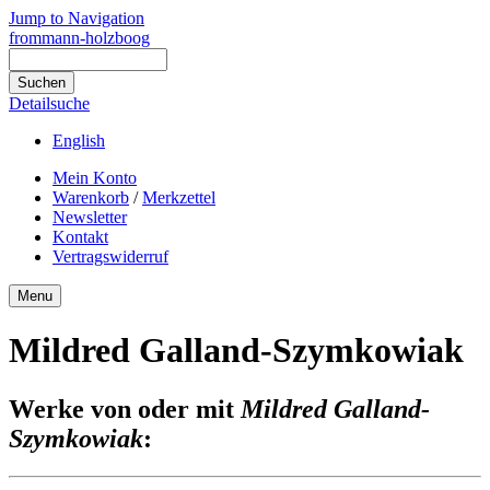
Jump to Navigation
frommann-holzboog
Detailsuche
English
Mein Konto
Warenkorb
/
Merkzettel
Newsletter
Kontakt
Vertragswiderruf
Menu
Mildred Galland-Szymkowiak
Werke von oder mit
Mildred Galland-
Szymkowiak
: