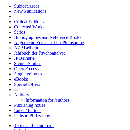
Subject Areas
New Publications
---
Critical Editions
Collected Works
Series
Bibliographies and Reference Books
Allgemeine Zeitschrift für Philosophie
AZP Beihefte
Jahrbuch der Psychoanalyse
JP Beihefte
Steiner Studies
Open-Access
Single volumes
eBooks
Special Offers
---
Authors
Information for Authors
Publishing house
Links / Partner
Paths to Philosophy
Terms and Conditions