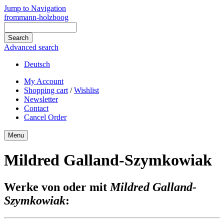
Jump to Navigation
frommann-holzboog
Advanced search
Deutsch
My Account
Shopping cart
/
Wishlist
Newsletter
Contact
Cancel Order
Menu
Mildred Galland-Szymkowiak
Werke von oder mit
Mildred Galland-
Szymkowiak
: