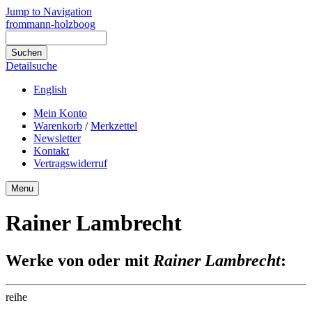
Jump to Navigation
frommann-holzboog
Detailsuche
English
Mein Konto
Warenkorb
/
Merkzettel
Newsletter
Kontakt
Vertragswiderruf
Menu
Rainer Lambrecht
Werke von oder mit
Rainer Lambrecht
:
reihe