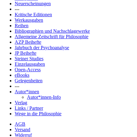
Neuerscheinungen
---
Kritische Editionen
Werkausgaben
Reihen
Bibliographien und Nachschlagewerke
Allgemeine Zeitschrift für Philosophie
AZP Beihefte
Jahrbuch der Psychoanalyse
JP Beihefte
Steiner Studies
Einzelausgaben
Open-Access
eBooks
Gelegenheiten
---
Autor*innen
Autor*innen-Info
Verlag
Links / Partner
Wege in die Philosophie
AGB
Versand
Widerruf