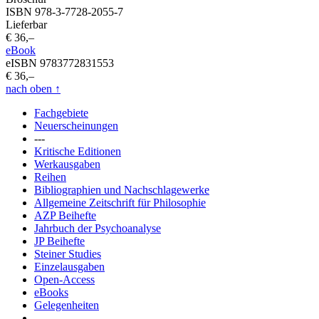
ISBN 978-3-7728-2055-7
Lieferbar
€ 36,–
eBook
eISBN 9783772831553
€ 36,–
nach oben
↑
Fachgebiete
Neuerscheinungen
---
Kritische Editionen
Werkausgaben
Reihen
Bibliographien und Nachschlagewerke
Allgemeine Zeitschrift für Philosophie
AZP Beihefte
Jahrbuch der Psychoanalyse
JP Beihefte
Steiner Studies
Einzelausgaben
Open-Access
eBooks
Gelegenheiten
---