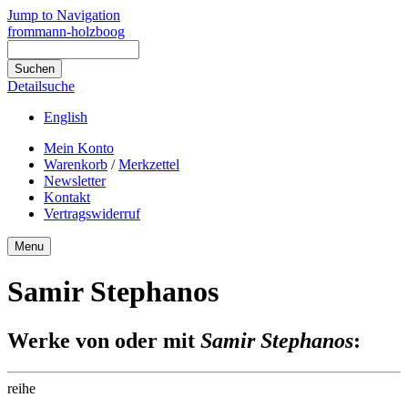
Jump to Navigation
frommann-holzboog
Detailsuche
English
Mein Konto
Warenkorb
/
Merkzettel
Newsletter
Kontakt
Vertragswiderruf
Menu
Samir Stephanos
Werke von oder mit
Samir Stephanos
:
reihe