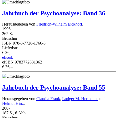
Jahrbuch der Psychoanalyse: Band 36
Herausgegeben von
Friedrich-Wilhelm Eickhoff
.
1996
265 S.
Broschur
ISBN 978-3-7728-1766-3
Lieferbar
€ 36,–
eBook
eISBN 9783772831362
€ 36,–
Jahrbuch der Psychoanalyse: Band 55
Herausgegeben von
Claudia Frank
,
Ludger M. Hermanns
und
Helmut Hinz
.
2007
187 S., 6 Abb.
Broschur