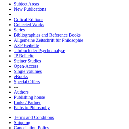
Subject Areas
New Publications
---
Critical Editions
Collected Works
Series
Bibliographies and Reference Books
Allgemeine Zeitschrift für Philosophie
AZP Beihefte
Jahrbuch der Psychoanalyse
JP Beihefte
Steiner Studies
Open-Access
Single volumes
eBooks
Special Offers
---
Authors
Publishing house
Links / Partner
Paths to Philosophy
Terms and Conditions
Shipping
Cancellation Policy