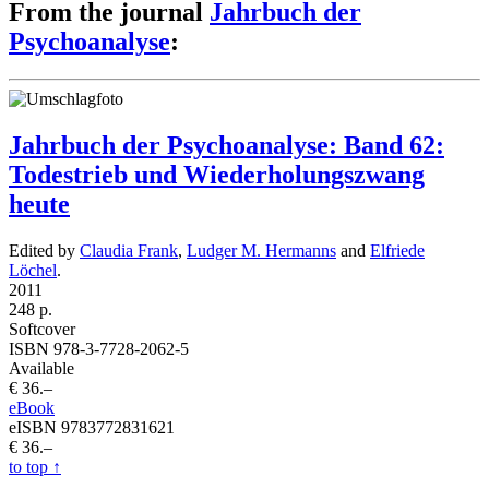
From the journal
Jahrbuch der
Psychoanalyse
:
Jahrbuch der Psychoanalyse: Band 62:
Todestrieb und Wiederholungszwang
heute
Edited by
Claudia Frank
,
Ludger M. Hermanns
and
Elfriede
Löchel
.
2011
248 p.
Softcover
ISBN 978-3-7728-2062-5
Available
€ 36.–
eBook
eISBN 9783772831621
€ 36.–
to top
↑