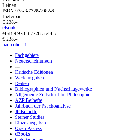
Leinen
ISBN 978-3-7728-2982-6
Lieferbar
€ 238,–
eBook
eISBN 978-3-7728-3544-5
€ 238,–
nach oben
↑
Fachgebiete
Neuerscheinungen
---
Kritische Editionen
Werkausgaben
Reihen
Bibliographien und Nachschlagewerke
Allgemeine Zeitschrift für Philosophie
AZP Beihefte
Jahrbuch der Psychoanalyse
JP Beihefte
Steiner Studies
Einzelausgaben
Open-Access
eBooks
Gelegenheiten