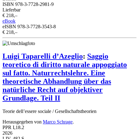
ISBN 978-3-7728-2981-9
Lieferbar
€ 218,–
eBook
eISBN 978-3-7728-3543-8
€ 218,–
Luigi Taparelli d’Azeglio
:
Saggio
teoretico di diritto naturale appoggiato
sul fatto. Naturrechtslehre. Eine
theoretische Abhandlung über das
natürliche Recht auf objektiver
Grundlage. Teil II
Teorie dell’essere sociale / Gesellschaftstheorien
Herausgegeben von
Marco Schrage
.
PPR I,18.2
2026
LIV, 482 S.