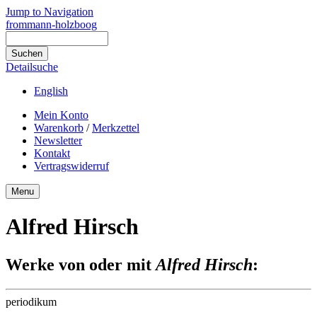
Jump to Navigation
frommann-holzboog
Detailsuche
English
Mein Konto
Warenkorb
/
Merkzettel
Newsletter
Kontakt
Vertragswiderruf
Menu
Alfred Hirsch
Werke von oder mit
Alfred Hirsch
:
periodikum