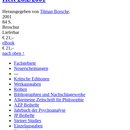
Herausgegeben von
Tilman Borsche
.
2001
84 S.
Broschur
Lieferbar
€ 21,–
eBook
€ 21,–
nach oben
↑
Fachgebiete
Neuerscheinungen
---
Kritische Editionen
Werkausgaben
Reihen
Bibliographien und Nachschlagewerke
Allgemeine Zeitschrift für Philosophie
AZP Beihefte
Jahrbuch der Psychoanalyse
JP Beihefte
Steiner Studies
Einzelausgaben