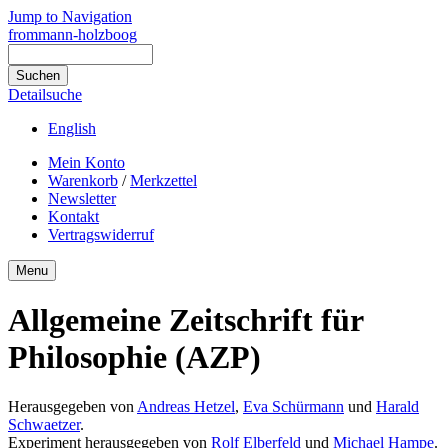
Jump to Navigation
frommann-holzboog
Detailsuche
English
Mein Konto
Warenkorb
/
Merkzettel
Newsletter
Kontakt
Vertragswiderruf
Menu
Allgemeine Zeitschrift für
Philosophie (AZP)
Herausgegeben von
Andreas Hetzel
,
Eva Schürmann
und
Harald
Schwaetzer
.
Experiment herausgegeben von
Rolf Elberfeld
und
Michael Hampe
.