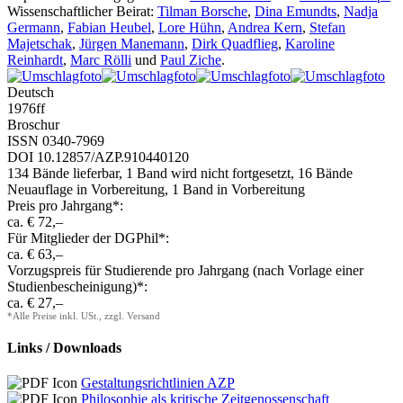
Wissenschaftlicher Beirat:
Tilman Borsche
,
Dina Emundts
,
Nadja
Germann
,
Fabian Heubel
,
Lore Hühn
,
Andrea Kern
,
Stefan
Majetschak
,
Jürgen Manemann
,
Dirk Quadflieg
,
Karoline
Reinhardt
,
Marc Rölli
und
Paul Ziche
.
Deutsch
1976
ff
Broschur
ISSN 0340-7969
DOI 10.12857/AZP.910440120
134 Bände lieferbar, 1 Band wird nicht fortgesetzt, 16 Bände
Neuauflage in Vorbereitung, 1 Band in Vorbereitung
Preis pro Jahrgang*:
ca. € 72,–
Für Mitglieder der DGPhil*:
ca. € 63,–
Vorzugspreis für Studierende pro Jahrgang (nach Vorlage einer
Studienbescheinigung)*:
ca. € 27,–
*Alle Preise inkl. USt., zzgl. Versand
Links / Downloads
Gestaltungsrichtlinien AZP
Philosophie als kritische Zeitgenossenschaft