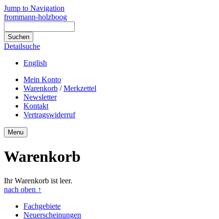
Jump to Navigation
frommann-holzboog
Detailsuche
English
Mein Konto
Warenkorb
/
Merkzettel
Newsletter
Kontakt
Vertragswiderruf
Menu
Warenkorb
Ihr Warenkorb ist leer.
nach oben
↑
Fachgebiete
Neuerscheinungen