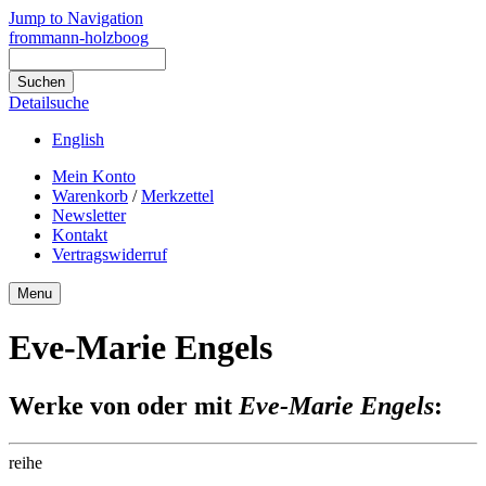
Jump to Navigation
frommann-holzboog
Detailsuche
English
Mein Konto
Warenkorb
/
Merkzettel
Newsletter
Kontakt
Vertragswiderruf
Menu
Eve-Marie Engels
Werke von oder mit
Eve-Marie Engels
:
reihe