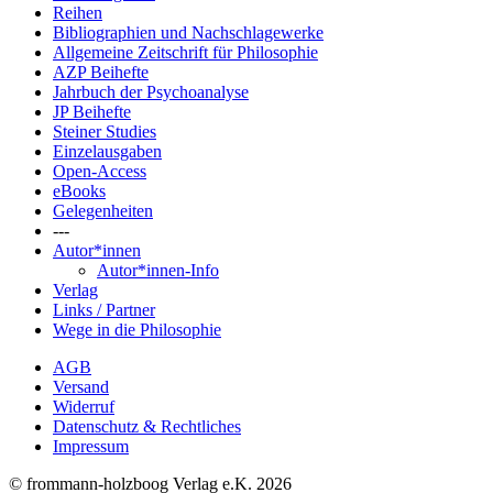
Reihen
Bibliographien und Nachschlagewerke
Allgemeine Zeitschrift für Philosophie
AZP Beihefte
Jahrbuch der Psychoanalyse
JP Beihefte
Steiner Studies
Einzelausgaben
Open-Access
eBooks
Gelegenheiten
---
Autor*innen
Autor*innen-Info
Verlag
Links / Partner
Wege in die Philosophie
AGB
Versand
Widerruf
Datenschutz & Rechtliches
Impressum
© frommann-holzboog Verlag e.K. 2026