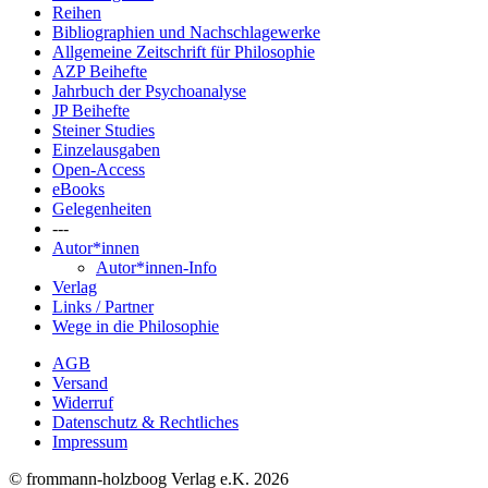
Reihen
Bibliographien und Nachschlagewerke
Allgemeine Zeitschrift für Philosophie
AZP Beihefte
Jahrbuch der Psychoanalyse
JP Beihefte
Steiner Studies
Einzelausgaben
Open-Access
eBooks
Gelegenheiten
---
Autor*innen
Autor*innen-Info
Verlag
Links / Partner
Wege in die Philosophie
AGB
Versand
Widerruf
Datenschutz & Rechtliches
Impressum
© frommann-holzboog Verlag e.K. 2026