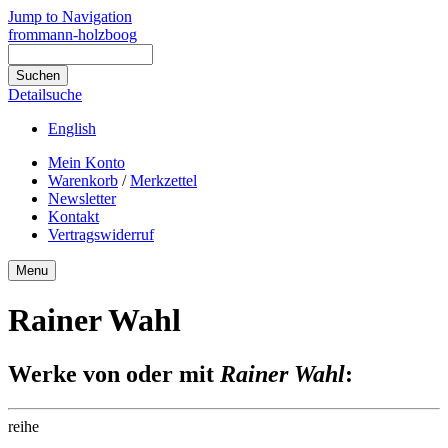
Jump to Navigation
frommann-holzboog
Detailsuche
English
Mein Konto
Warenkorb
/
Merkzettel
Newsletter
Kontakt
Vertragswiderruf
Menu
Rainer Wahl
Werke von oder mit
Rainer Wahl
:
reihe