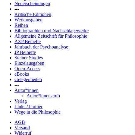
Neuerscheinungen
---
Kritische Editionen
Werkausgaben
Reihen
Bibliographien und Nachschlagewerke
Allgemeine Zeitschrift für Philosophie
AZP Beihefte
Jahrbuch der Psychoanalyse
JP Beihefte
Steiner Studies
Einzelausgaben
Open-Access
eBooks
Gelegenheiten
---
Autor*innen
Autor*innen-Info
Verlag
Links / Partner
Wege in die Philosophie
AGB
Versand
Widerruf