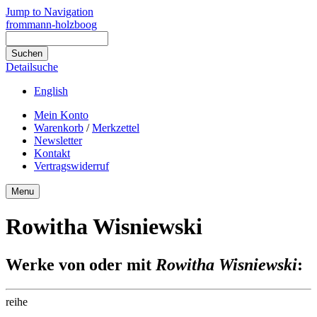
Jump to Navigation
frommann-holzboog
Detailsuche
English
Mein Konto
Warenkorb
/
Merkzettel
Newsletter
Kontakt
Vertragswiderruf
Menu
Rowitha Wisniewski
Werke von oder mit
Rowitha Wisniewski
:
reihe