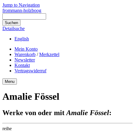
Jump to Navigation
frommann-holzboog
Detailsuche
English
Mein Konto
Warenkorb
/
Merkzettel
Newsletter
Kontakt
Vertragswiderruf
Menu
Amalie Fössel
Werke von oder mit
Amalie Fössel
:
reihe