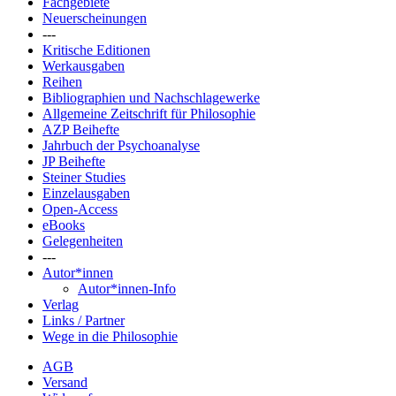
Fachgebiete
Neuerscheinungen
---
Kritische Editionen
Werkausgaben
Reihen
Bibliographien und Nachschlagewerke
Allgemeine Zeitschrift für Philosophie
AZP Beihefte
Jahrbuch der Psychoanalyse
JP Beihefte
Steiner Studies
Einzelausgaben
Open-Access
eBooks
Gelegenheiten
---
Autor*innen
Autor*innen-Info
Verlag
Links / Partner
Wege in die Philosophie
AGB
Versand