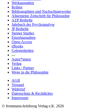
Werkausgaben
Reihen
Bibliographien und Nachschlagewerke
Allgemeine Zeitschrift für Philosophie
AZP Beihefte
Jahrbuch der Psychoanalyse
JP Beihefte
Steiner Studies
Einzelausgaben
Open-Access
eBooks
Gelegenheiten
---
Autor*innen
Verlag
Links / Partner
Wege in die Philosophie
AGB
Versand
Widerruf
Datenschutz & Rechtliches
Impressum
© frommann-holzboog Verlag e.K. 2026