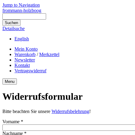
Jump to Navigation
frommann-holzboog
Detailsuche
English
Mein Konto
Warenkorb
/
Merkzettel
Newsletter
Kontakt
Vertragswiderruf
Menu
Widerrufsformular
Bitte beachten Sie unsere
Widerrufsbelehrung
!
Vorname
*
Nachname
*