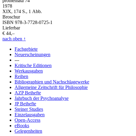
problemata 74
1978
XIX, 174 S., 1 Abb.
Broschur
ISBN 978-3-7728-0725-1
Lieferbar
€ 44,–
nach oben
↑
Fachgebiete
Neuerscheinungen
---
Kritische Editionen
Werkausgaben
Reihen
Bibliographien und Nachschlagewerke
Allgemeine Zeitschrift für Philosophie
AZP Beihefte
Jahrbuch der Psychoanalyse
JP Beihefte
Steiner Studies
Einzelausgaben
Open-Access
eBooks
Gelegenheiten