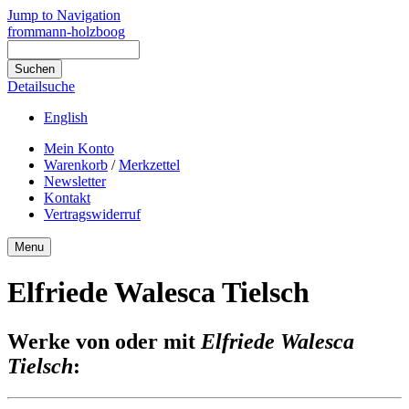
Jump to Navigation
frommann-holzboog
Detailsuche
English
Mein Konto
Warenkorb
/
Merkzettel
Newsletter
Kontakt
Vertragswiderruf
Menu
Elfriede Walesca Tielsch
Werke von oder mit
Elfriede Walesca
Tielsch
: