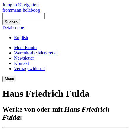
Jump to Navigation
frommann-holzboog
Detailsuche
English
Mein Konto
Warenkorb
/
Merkzettel
Newsletter
Kontakt
Vertragswiderruf
Menu
Hans Friedrich Fulda
Werke von oder mit
Hans Friedrich
Fulda
: