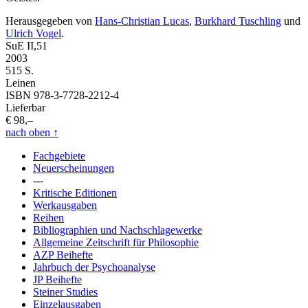
Herausgegeben von
Hans-Christian Lucas
,
Burkhard Tuschling
und
Ulrich Vogel
.
SuE II,51
2003
515 S.
Leinen
ISBN 978-3-7728-2212-4
Lieferbar
€ 98,–
nach oben
↑
Fachgebiete
Neuerscheinungen
---
Kritische Editionen
Werkausgaben
Reihen
Bibliographien und Nachschlagewerke
Allgemeine Zeitschrift für Philosophie
AZP Beihefte
Jahrbuch der Psychoanalyse
JP Beihefte
Steiner Studies
Einzelausgaben