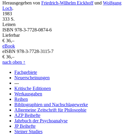
Herausgegeben von
Friedrich-Wilhelm Eickhoff
und
Wolfgang
Loch
.
1983
333 S.
Leinen
ISBN 978-3-7728-0874-6
Lieferbar
€ 36,–
eBook
eISBN 978-3-7728-3115-7
€ 36,–
nach oben
↑
Fachgebiete
Neuerscheinungen
---
Kritische Editionen
Werkausgaben
Reihen
Bibliographien und Nachschlagewerke
Allgemeine Zeitschrift für Philosophie
AZP Beihefte
Jahrbuch der Psychoanalyse
JP Beihefte
Steiner Studies