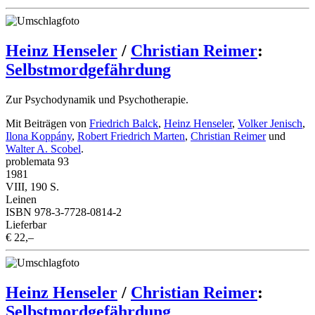
Heinz Henseler
/
Christian Reimer
:
Selbstmordgefährdung
Zur Psychodynamik und Psychotherapie.
Mit Beiträgen von
Friedrich Balck
,
Heinz Henseler
,
Volker Jenisch
,
Ilona Koppány
,
Robert Friedrich Marten
,
Christian Reimer
und
Walter A. Scobel
.
problemata 93
1981
VIII, 190 S.
Leinen
ISBN 978-3-7728-0814-2
Lieferbar
€ 22,–
Heinz Henseler
/
Christian Reimer
:
Selbstmordgefährdung