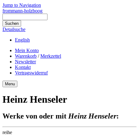
Jump to Navigation
frommann-holzboog
Detailsuche
English
Mein Konto
Warenkorb
/
Merkzettel
Newsletter
Kontakt
Vertragswiderruf
Menu
Heinz Henseler
Werke von oder mit
Heinz Henseler
:
reihe