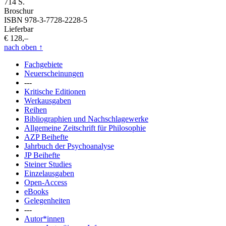
714 S.
Broschur
ISBN 978-3-7728-2228-5
Lieferbar
€ 128,–
nach oben
↑
Fachgebiete
Neuerscheinungen
---
Kritische Editionen
Werkausgaben
Reihen
Bibliographien und Nachschlagewerke
Allgemeine Zeitschrift für Philosophie
AZP Beihefte
Jahrbuch der Psychoanalyse
JP Beihefte
Steiner Studies
Einzelausgaben
Open-Access
eBooks
Gelegenheiten
---
Autor*innen