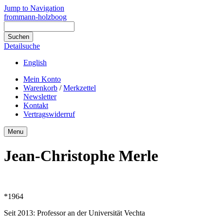
Jump to Navigation
frommann-holzboog
Detailsuche
English
Mein Konto
Warenkorb
/
Merkzettel
Newsletter
Kontakt
Vertragswiderruf
Menu
Jean-Christophe Merle
*1964
Seit 2013: Professor an der Universität Vechta