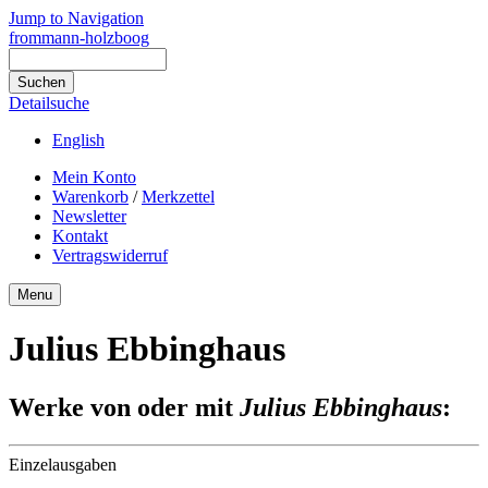
Jump to Navigation
frommann-holzboog
Detailsuche
English
Mein Konto
Warenkorb
/
Merkzettel
Newsletter
Kontakt
Vertragswiderruf
Menu
Julius Ebbinghaus
Werke von oder mit
Julius Ebbinghaus
:
Einzelausgaben