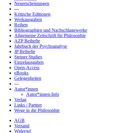
Neuerscheinungen
---
Kritische Editionen
Werkausgaben
Reihen
Bibliographien und Nachschlagewerke
Allgemeine Zeitschrift für Philosophie
AZP Beihefte
Jahrbuch der Psychoanalyse
JP Beihefte
Steiner Studies
Einzelausgaben
Open-Access
eBooks
Gelegenheiten
---
Autor*innen
Autor*innen-Info
Verlag
Links / Partner
Wege in die Philosophie
AGB
Versand
Widerruf