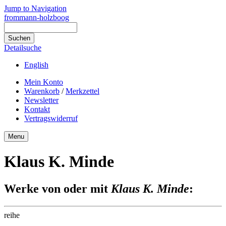
Jump to Navigation
frommann-holzboog
Detailsuche
English
Mein Konto
Warenkorb
/
Merkzettel
Newsletter
Kontakt
Vertragswiderruf
Menu
Klaus K. Minde
Werke von oder mit
Klaus K. Minde
:
reihe