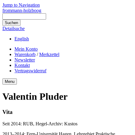
Jump to Navigation
frommann-holzboog
Detailsuche
English
Mein Konto
Warenkorb
/
Merkzettel
Newsletter
Kontakt
Vertragswiderruf
Menu
Valentin Pluder
Vita
Seit 2014: RUB, Hegel-Archiv: Kustos
2013–2014: Fern-Universität Hagen, Lehrgebiet Praktische