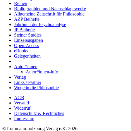
Reihen
Bibliographien und Nachschlagewerke
Allgemeine Zeitschrift für Philosophie
AZP Beihefte
Jahrbuch der Psychoanalyse
JP Beihefte
Steiner Studies
Einzelausgaben
Open-Access
eBooks
Gelegenheiten
---
Autor*innen
Autor*innen-Info
Verlag
Links / Partner
Wege in die Philosophie
AGB
Versand
Widerruf
Datenschutz & Rechtliches
Impressum
© frommann-holzboog Verlag e.K. 2026