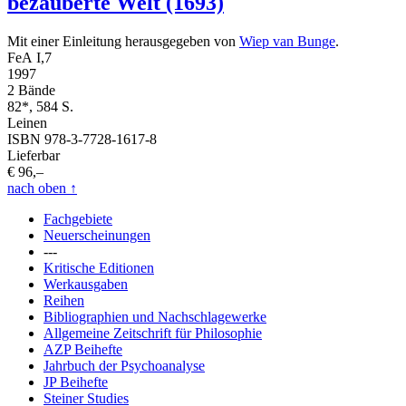
bezauberte Welt (1693)
Mit einer Einleitung herausgegeben von
Wiep van Bunge
.
FeA I,7
1997
2 Bände
82*, 584 S.
Leinen
ISBN 978-3-7728-1617-8
Lieferbar
€ 96,–
nach oben
↑
Fachgebiete
Neuerscheinungen
---
Kritische Editionen
Werkausgaben
Reihen
Bibliographien und Nachschlagewerke
Allgemeine Zeitschrift für Philosophie
AZP Beihefte
Jahrbuch der Psychoanalyse
JP Beihefte
Steiner Studies