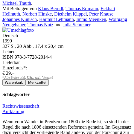
Michael Trauth
.
Mit Beiträgen von
Klaus Berndl
,
Thomas Ertmann
,
Eckhart
Hellmuth
,
Norbert Hinske
,
Diethelm Klippel
,
Peter Krause
,
Johannes Kunisch
,
Hartmut Lehmann
,
Immo Meenken
,
Wolfgang
Neugebauer
,
Thomas Nutz
und
Julia Schreiner
.
Deutsch
1999
327 S., 20 Abb., 17,4 x 20,4 cm.
Leinen
ISBN 978-3-7728-2014-4
Lieferbar
Einzelpreis*:
€ 29,–
*Alle Preise inkl. USt., zzgl. Versand
Schlagwörter
Rechtswissenschaft
Aufklärung
Wenn vom Wandel in Preußen um 1800 die Rede ist, so sind in der
Regel die nach 1806 einsetzenden Reformen gemeint. Im Gegensatz
dazu versucht der vorliegende Band andere, von der Forschung zur