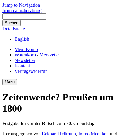
Jump to Navigation
frommann-holzboog
Detailsuche
English
Mein Konto
Warenkorb
/
Merkzettel
Newsletter
Kontakt
Vertragswiderruf
Menu
Zeitenwende? Preußen um
1800
Festgabe für Günter Birtsch zum 70. Geburtstag.
Herausgegeben von
Eckhart Hellmuth
,
Immo Meenken
und