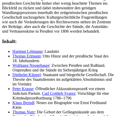
preußischen Geschichte bisher eher wenig beachtete Themen ins
Blickfeld zu rücken und dabei insbesondere den geistigen
Wandlungsprozessen innerhalb der zeitgenössischen preußischen
Gesellschaft nachzugehen: Kulturgeschichtliche Fragestellungen
wie auch die Veränderungen des Rechtswesens stehen im Zentrum
der Beiträge, aber auch die Geschichte der Stände, die Autoritäts-
und Vertrauenskrise in Preußen vor 1806 werden behandelt.
Inhalt:
Hartmut Lehmann
: Laudatio
Thomas Ertmann
: Otto Hinze und der preußische Staat des
18. Jahrhunderts
Wolfgang Neugebauer
: Zwischen Preußen und Rußland.
Ostpreußen und die Stände im Siebenjährigen Krieg
Diethelm Klippel
: Staatsamt und bürgerliche Gesellschaft. Die
Theorie des Staatsdienstes im aufgeklärten Absolutismus und
im Vormärz
Peter Krause
: Öffentlicher Akkusationsprozeß vor einem
Judicium Parium.
Carl Gottlieb Svarez
: Vorschläge für eine
Kriminalprozeßordnung 1786–1796
Klaus Berndl
: Neues zur Biographie von Ernst Ferdinand
Klein
Thomas Nutz
: Die Geburt der Gefängniskunde aus dem