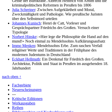
Geiste der Bürokratie. Albrecht Heinrich von Arnim und die
kriminalpolitischen Reformen in Preußen bis 1806
Julia Schreiner
: Zwischen Aufgeklärtheit und Moral,
Zweckmäßigkeit und Pathologie. Wie preußische Juristen
über den Selbstmord urteilen
Johannes Kunisch
: Henri de Catt, Vorleser und
Gesprächspartner Friedrichs des Großen. Versuch einer
Typologie
Norbert Hinske
: »Hier lege die Philosophie die Hand auf den
mund!« Noch einmal zu Mendelssohns Aufklärungsaufsatz
Immo Menken
: Mendelssohns Erbe. Zum raschen Verfall
religiöser Werte und Traditionen in der Frühphase des
modernen Judentums in Deutschland
Eckhart Hellmuth
: Ein Denkmal für Friedrich den Großen.
Architektur, Politik und Staat in Preußen im ausgehenden 18.
Jahrhundert
nach oben
↑
Fachgebiete
Neuerscheinungen
---
Kritische Editionen
Werkausgaben
Reihen