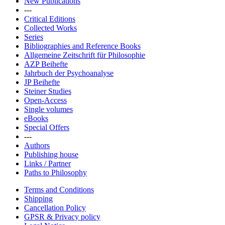
New Publications
---
Critical Editions
Collected Works
Series
Bibliographies and Reference Books
Allgemeine Zeitschrift für Philosophie
AZP Beihefte
Jahrbuch der Psychoanalyse
JP Beihefte
Steiner Studies
Open-Access
Single volumes
eBooks
Special Offers
---
Authors
Publishing house
Links / Partner
Paths to Philosophy
Terms and Conditions
Shipping
Cancellation Policy
GPSR & Privacy policy