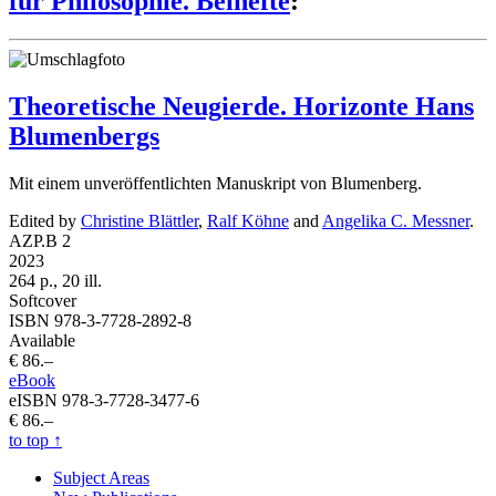
für Philosophie. Beihefte
:
Theoretische Neugierde. Horizonte Hans
Blumenbergs
Mit einem unveröffentlichten Manuskript von Blumenberg.
Edited by
Christine Blättler
,
Ralf Köhne
and
Angelika C. Messner
.
AZP.B 2
2023
264 p., 20 ill.
Softcover
ISBN 978-3-7728-2892-8
Available
€ 86.–
eBook
eISBN 978-3-7728-3477-6
€ 86.–
to top
↑
Subject Areas