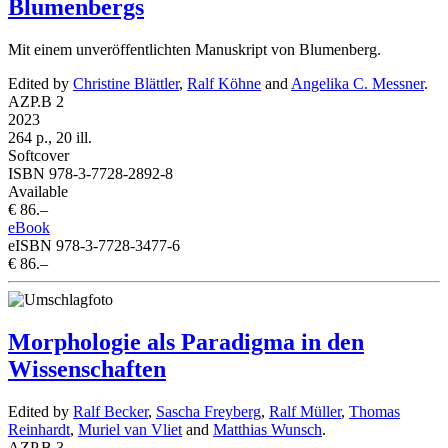
Blumenbergs
Mit einem unveröffentlichten Manuskript von Blumenberg.
Edited by
Christine Blättler
,
Ralf Köhne
and
Angelika C. Messner
.
AZP.B 2
2023
264 p., 20 ill.
Softcover
ISBN 978-3-7728-2892-8
Available
€ 86.–
eBook
eISBN 978-3-7728-3477-6
€ 86.–
Morphologie als Paradigma in den
Wissenschaften
Edited by
Ralf Becker
,
Sascha Freyberg
,
Ralf Müller
,
Thomas
Reinhardt
,
Muriel van Vliet
and
Matthias Wunsch
.
AZP.B 3