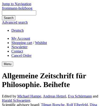
Jump to Navigation
frommann-holzboog
Advanced search
Deutsch
My Account
Shopping cart
/
Wishlist
Newsletter
Contact
Cancel Order
Menu
Allgemeine Zeitschrift für
Philosophie. Beihefte
Edited by
Michael Hampe
,
Andreas Hetzel
,
Eva Schürmann
and
Harald Schwaetzer
.
Scientific advisory board:
Tilman Borsche
,
Rolf Elberfeld
,
Dina