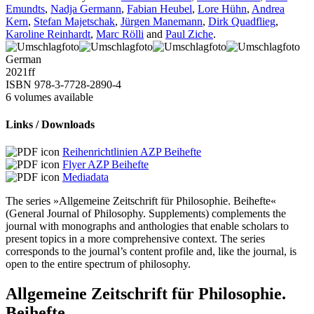
Emundts
,
Nadja Germann
,
Fabian Heubel
,
Lore Hühn
,
Andrea
Kern
,
Stefan Majetschak
,
Jürgen Manemann
,
Dirk Quadflieg
,
Karoline Reinhardt
,
Marc Rölli
and
Paul Ziche
.
German
2021
ff
ISBN 978-3-7728-2890-4
6 volumes available
Links / Downloads
Reihenrichtlinien AZP Beihefte
Flyer AZP Beihefte
Mediadata
The series »Allgemeine Zeitschrift für Philosophie. Beihefte«
(General Journal of Philosophy. Supplements) complements the
journal with monographs and anthologies that enable scholars to
present topics in a more comprehensive context. The series
corresponds to the journal’s content profile and, like the journal, is
open to the entire spectrum of philosophy.
Allgemeine Zeitschrift für Philosophie.
Beihefte