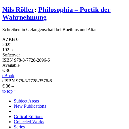
Nils Röller
:
Philosophia – Poetik der
Wahrnehmung
Schreiben in Gefangenschaft bei Boethius und Altan
AZP.B 6
2025
192 p.
Softcover
ISBN 978-3-7728-2896-6
Available
€ 36.–
eBook
eISBN 978-3-7728-3576-6
€ 36.–
to top
↑
Subject Areas
New Publications
---
Critical Editions
Collected Works
Series