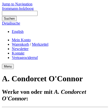
Jump to Navigation
frommann-holzboog
Detailsuche
English
Mein Konto
Warenkorb
/
Merkzettel
Newsletter
Kontakt
Vertragswiderruf
Menu
A. Condorcet O'Connor
Werke von oder mit
A. Condorcet
O'Connor
: