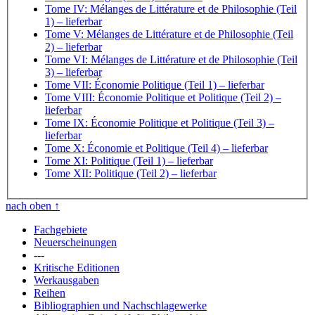
Tome IV: Mélanges de Littérature et de Philosophie (Teil
1)
– lieferbar
Tome V: Mélanges de Littérature et de Philosophie (Teil
2)
– lieferbar
Tome VI: Mélanges de Littérature et de Philosophie (Teil
3)
– lieferbar
Tome VII: Économie Politique (Teil 1)
– lieferbar
Tome VIII: Économie Politique et Politique (Teil 2)
–
lieferbar
Tome IX: Économie Politique et Politique (Teil 3)
–
lieferbar
Tome X: Économie et Politique (Teil 4)
– lieferbar
Tome XI: Politique (Teil 1)
– lieferbar
Tome XII: Politique (Teil 2)
– lieferbar
nach oben
↑
Fachgebiete
Neuerscheinungen
---
Kritische Editionen
Werkausgaben
Reihen
Bibliographien und Nachschlagewerke