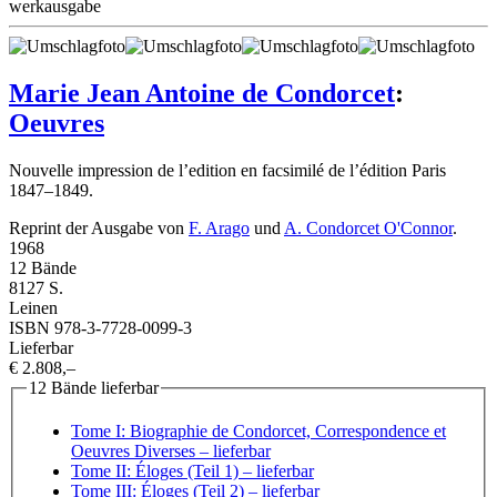
werkausgabe
Marie Jean Antoine de Condorcet
:
Oeuvres
Nouvelle impression de l’edition en facsimilé de l’édition Paris
1847–1849.
Reprint der Ausgabe von
F. Arago
und
A. Condorcet O'Connor
.
1968
12 Bände
8127 S.
Leinen
ISBN 978-3-7728-0099-3
Lieferbar
€ 2.808,–
12 Bände lieferbar
Tome I: Biographie de Condorcet, Correspondence et
Oeuvres Diverses
– lieferbar
Tome II: Éloges (Teil 1)
– lieferbar
Tome III: Éloges (Teil 2)
– lieferbar