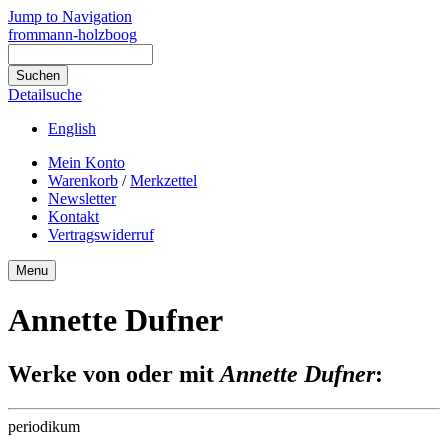
Jump to Navigation
frommann-holzboog
Detailsuche
English
Mein Konto
Warenkorb
/
Merkzettel
Newsletter
Kontakt
Vertragswiderruf
Menu
Annette Dufner
Werke von oder mit
Annette Dufner
:
periodikum