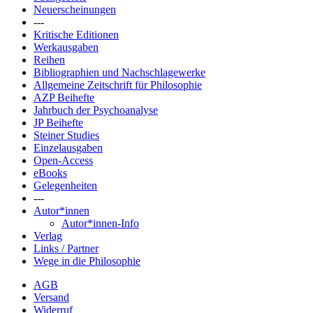
Neuerscheinungen
---
Kritische Editionen
Werkausgaben
Reihen
Bibliographien und Nachschlagewerke
Allgemeine Zeitschrift für Philosophie
AZP Beihefte
Jahrbuch der Psychoanalyse
JP Beihefte
Steiner Studies
Einzelausgaben
Open-Access
eBooks
Gelegenheiten
---
Autor*innen
Autor*innen-Info
Verlag
Links / Partner
Wege in die Philosophie
AGB
Versand
Widerruf