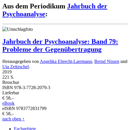
Aus dem Periodikum
Jahrbuch der
Psychoanalyse
:
Jahrbuch der Psychoanalyse: Band 79:
Probleme der Gegenübertragung
Herausgegeben von
Angelika Ebrecht-Laermann
,
Bernd Nissen
und
Uta Zeitzschel
.
2019
221 S.
Broschur
ISBN 978-3-7728-2079-3
Lieferbar
€ 58,–
eBook
eISBN 9783772831799
€ 58,–
nach oben
↑
Fachgebiete