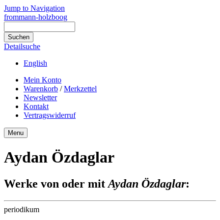
Jump to Navigation
frommann-holzboog
Detailsuche
English
Mein Konto
Warenkorb
/
Merkzettel
Newsletter
Kontakt
Vertragswiderruf
Menu
Aydan Özdaglar
Werke von oder mit
Aydan Özdaglar
:
periodikum