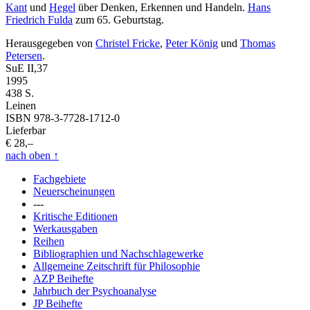
Kant
und
Hegel
über Denken, Erkennen und Handeln.
Hans
Friedrich Fulda
zum 65. Geburtstag.
Herausgegeben von
Christel Fricke
,
Peter König
und
Thomas
Petersen
.
SuE II,37
1995
438 S.
Leinen
ISBN 978-3-7728-1712-0
Lieferbar
€ 28,–
nach oben
↑
Fachgebiete
Neuerscheinungen
---
Kritische Editionen
Werkausgaben
Reihen
Bibliographien und Nachschlagewerke
Allgemeine Zeitschrift für Philosophie
AZP Beihefte
Jahrbuch der Psychoanalyse
JP Beihefte