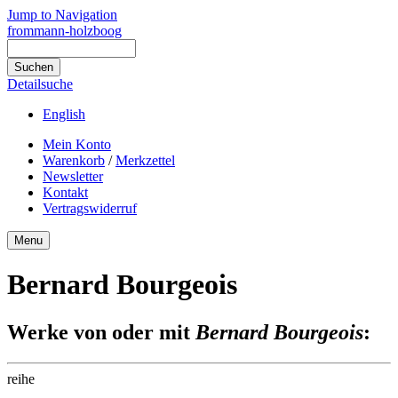
Jump to Navigation
frommann-holzboog
Detailsuche
English
Mein Konto
Warenkorb
/
Merkzettel
Newsletter
Kontakt
Vertragswiderruf
Menu
Bernard Bourgeois
Werke von oder mit
Bernard Bourgeois
:
reihe