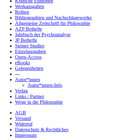
Kritische Editionen
Werkausgaben
Reihen
Bibliographien und Nachschlagewerke
Allgemeine Zeitschrift für Philosophie
AZP Beihefte
Jahrbuch der Psychoanalyse
JP Beihefte
Steiner Studies
Einzelausgaben
Open-Access
eBooks
Gelegenheiten
---
Autor*innen
Autor*innen-Info
Verlag
Links / Partner
Wege in die Philosophie
AGB
Versand
Widerruf
Datenschutz & Rechtliches
Impressum