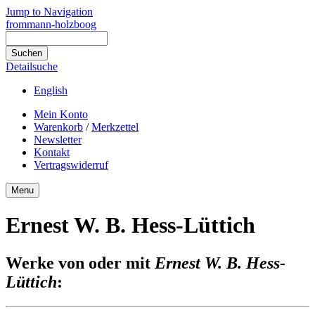
Jump to Navigation
frommann-holzboog
Detailsuche
English
Mein Konto
Warenkorb
/
Merkzettel
Newsletter
Kontakt
Vertragswiderruf
Menu
Ernest W. B. Hess-Lüttich
Werke von oder mit
Ernest W. B. Hess-
Lüttich
: