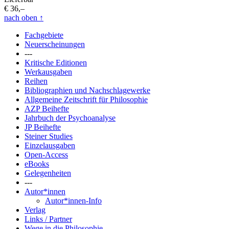
€ 36,–
nach oben
↑
Fachgebiete
Neuerscheinungen
---
Kritische Editionen
Werkausgaben
Reihen
Bibliographien und Nachschlagewerke
Allgemeine Zeitschrift für Philosophie
AZP Beihefte
Jahrbuch der Psychoanalyse
JP Beihefte
Steiner Studies
Einzelausgaben
Open-Access
eBooks
Gelegenheiten
---
Autor*innen
Autor*innen-Info
Verlag
Links / Partner
Wege in die Philosophie