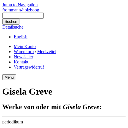
Jump to Navigation
frommann-holzboog
Detailsuche
English
Mein Konto
Warenkorb
/
Merkzettel
Newsletter
Kontakt
Vertragswiderruf
Menu
Gisela Greve
Werke von oder mit
Gisela Greve
:
periodikum