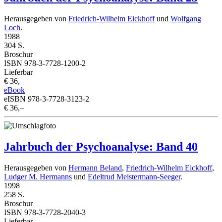
Herausgegeben von
Friedrich-Wilhelm Eickhoff
und
Wolfgang
Loch
.
1988
304 S.
Broschur
ISBN 978-3-7728-1200-2
Lieferbar
€ 36,–
eBook
eISBN 978-3-7728-3123-2
€ 36,–
Jahrbuch der Psychoanalyse: Band 40
Herausgegeben von
Hermann Beland
,
Friedrich-Wilhelm Eickhoff
,
Ludger M. Hermanns
und
Edeltrud Meistermann-Seeger
.
1998
258 S.
Broschur
ISBN 978-3-7728-2040-3
Lieferbar