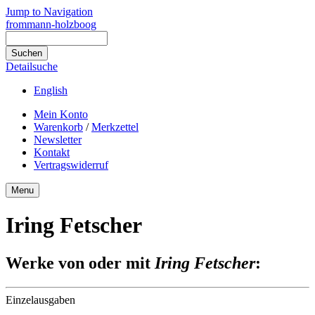
Jump to Navigation
frommann-holzboog
Detailsuche
English
Mein Konto
Warenkorb
/
Merkzettel
Newsletter
Kontakt
Vertragswiderruf
Menu
Iring Fetscher
Werke von oder mit
Iring Fetscher
:
Einzelausgaben