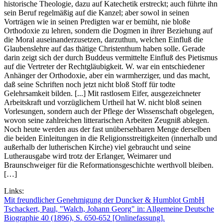
historische Theologie, dazu auf Katechetik erstreckt; auch führte ihn
sein Beruf regelmäßig auf die Kanzel; aber sowol in seinen
Vorträgen wie in seinen Predigten war er bemüht, nie bloße
Orthodoxie zu lehren, sondern die Dogmen in ihrer Beziehung auf
die Moral auseinanderzusetzen, darzuthun, welchen Einfluß die
Glaubenslehre auf das thätige Christenthum haben solle. Gerade
darin zeigt sich der durch Buddeus vermittelte Einfluß des Pietismus
auf die Vertreter der Rechtgläubigkeit. W. war ein entschiedener
Anhänger der Orthodoxie, aber ein warmherziger, und das macht,
daß seine Schriften noch jetzt nicht bloß Stoff für todte
Gelehrsamkeit bilden. [...] Mit rastlosem Eifer, ausgezeichneter
Arbeitskraft und vorzüglichem Urtheil hat W. nicht bloß seinen
Vorlesungen, sondern auch der Pflege der Wissenschaft obgelegen,
wovon seine zahlreichen litterarischen Arbeiten Zeugniß ablegen.
Noch heute werden aus der fast unübersehbaren Menge derselben
die beiden Einleitungen in die Religionsstreitigkeiten (innerhalb und
außerhalb der lutherischen Kirche) viel gebraucht und seine
Lutherausgabe wird trotz der Erlanger, Weimarer und
Braunschweiger für die Reformationsgeschichte werthvoll bleiben.
[…]
Links:
Mit freundlicher Genehmigung der Duncker & Humblot GmbH
Tschackert, Paul, "Walch, Johann Georg" in: Allgemeine Deutsche
Biographie 40 (1896), S. 650-652 [Onlinefassung].