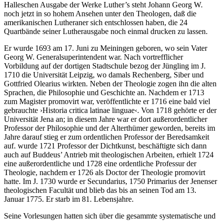
Halleschen Ausgabe der Werke Luther’s steht Johann Georg W.
noch jetzt in so hohem Ansehen unter den Theologen, daß die
amerikanischen Lutheraner sich entschlossen haben, die 24
Quartbände seiner Lutherausgabe noch einmal drucken zu lassen.
Er wurde 1693 am 17. Juni zu Meiningen geboren, wo sein Vater
Georg W. Generalsuperintendent war. Nach vortrefflicher
Vorbildung auf der dortigen Stadtschule bezog der Jüngling im J.
1710 die Universität Leipzig, wo damals Rechenberg, Siber und
Gottfried Olearius wirkten. Neben der Theologie zogen ihn die alten
Sprachen, die Philosophie und Geschichte an. Nachdem er 1713
zum Magister promovirt war, veröffentlichte er 1716 eine bald viel
gebrauchte ›Historia critica latinae linguae‹. Von 1718 gehörte er der
Universität Jena an; in diesem Jahre war er dort außerordentlicher
Professor der Philosophie und der Alterthümer geworden, bereits im
Jahre darauf stieg er zum ordentlichen Professor der Beredsamkeit
auf. wurde 1721 Professor der Dichtkunst, beschäftigte sich dann
auch auf Buddeus’ Antrieb mit theologischen Arbeiten, erhielt 1724
eine außerordentliche und 1728 eine ordentliche Professur der
Theologie, nachdem er 1726 als Doctor der Theologie promovirt
hatte. Im J. 1730 wurde er Secundarius, 1750 Primarius der Jenenser
theologischen Facultät und blieb das bis an seinen Tod am 13.
Januar 1775. Er starb im 81. Lebensjahre.
Seine Vorlesungen hatten sich über die gesammte systematische und