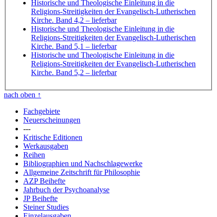
Historische und Theologische Einleitung in die
Religions-Streitigkeiten der Evangelisch-Lutherischen
Kirche. Band 4,2
– lieferbar
Historische und Theologische Einleitung in die
Religions-Streitigkeiten der Evangelisch-Lutherischen
Kirche. Band 5,1
– lieferbar
Historische und Theologische Einleitung in die
Religions-Streitigkeiten der Evangelisch-Lutherischen
Kirche. Band 5,2
– lieferbar
nach oben
↑
Fachgebiete
Neuerscheinungen
---
Kritische Editionen
Werkausgaben
Reihen
Bibliographien und Nachschlagewerke
Allgemeine Zeitschrift für Philosophie
AZP Beihefte
Jahrbuch der Psychoanalyse
JP Beihefte
Steiner Studies
Einzelausgaben