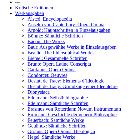
---
Kritische Editionen
Werkausgaben
Alsted: Encyclopaedia
Anselm von Canterbury: Opera Omnia
Arnold: Hauptschriften in Einzelausgaben
Böhme: Sämtliche Schriften
Bacon: The Works
Baur: Ausgewählte Werke in Einzelausgaben
Beattie: The Philosophical Works
Biemel: Gesammelte Schriften
Bruno: Opera Latine Conscripta
Cardanus: Opera Omnia
Condorcet: Oeuvres
Destutt de Tracy: Eléments d’Idéologie
Destutt de Tracy: Grundzüge einer Ideenlehre
Dionysiaca
Edelmann: Selbstbibliographie
Edelmann: Sämtliche Schriften
Erasmus von Rotterdam: Novum Instrumentum
Erdmann: Geschichte der neuern Philosophie
Feuerbach: Sämtliche Werke
Geulincx: Sämtliche Schriften
Grotius: Opera Omnia Theologica
Hegel: Sämtliche Werke