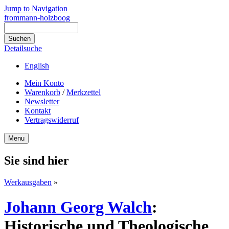
Jump to Navigation
frommann-holzboog
Detailsuche
English
Mein Konto
Warenkorb
/
Merkzettel
Newsletter
Kontakt
Vertragswiderruf
Menu
Sie sind hier
Werkausgaben
»
Johann Georg Walch
:
Historische und Theologische