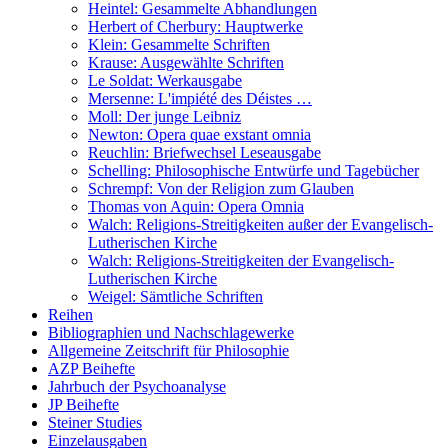
Heintel: Gesammelte Abhandlungen
Herbert of Cherbury: Hauptwerke
Klein: Gesammelte Schriften
Krause: Ausgewählte Schriften
Le Soldat: Werkausgabe
Mersenne: L'impiété des Déistes …
Moll: Der junge Leibniz
Newton: Opera quae exstant omnia
Reuchlin: Briefwechsel Leseausgabe
Schelling: Philosophische Entwürfe und Tagebücher
Schrempf: Von der Religion zum Glauben
Thomas von Aquin: Opera Omnia
Walch: Religions-Streitigkeiten außer der Evangelisch-
Lutherischen Kirche
Walch: Religions-Streitigkeiten der Evangelisch-
Lutherischen Kirche
Weigel: Sämtliche Schriften
Reihen
Bibliographien und Nachschlagewerke
Allgemeine Zeitschrift für Philosophie
AZP Beihefte
Jahrbuch der Psychoanalyse
JP Beihefte
Steiner Studies
Einzelausgaben