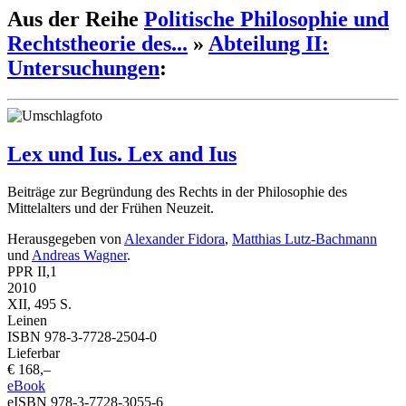
Aus der Reihe
Politische Philosophie und
Rechtstheorie des...
»
Abteilung II:
Untersuchungen
:
Lex und Ius. Lex and Ius
Beiträge zur Begründung des Rechts in der Philosophie des
Mittelalters und der Frühen Neuzeit.
Herausgegeben von
Alexander Fidora
,
Matthias Lutz-Bachmann
und
Andreas Wagner
.
PPR II,1
2010
XII, 495 S.
Leinen
ISBN 978-3-7728-2504-0
Lieferbar
€ 168,–
eBook
eISBN 978-3-7728-3055-6