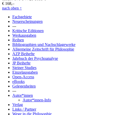
€ 168,–
nach oben
↑
Fachgebiete
Neuerscheinungen
---
Kritische Editionen
Werkausgaben
Reihen
Bibliographien und Nachschlagewerke
Allgemeine Zeitschrift für Philosophie
AZP Beihefte
Jahrbuch der Psychoanalyse
JP Beihefte
Steiner Studies
Einzelausgaben
Open-Access
eBooks
Gelegenheiten
---
Autor*innen
Autor*innen-Info
Verlag
Links / Partner
Wege in die Philosophie