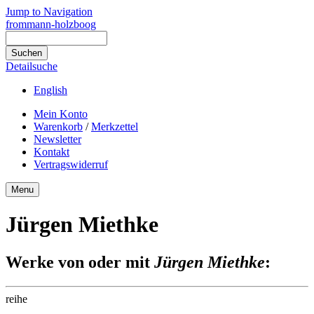
Jump to Navigation
frommann-holzboog
Detailsuche
English
Mein Konto
Warenkorb
/
Merkzettel
Newsletter
Kontakt
Vertragswiderruf
Menu
Jürgen Miethke
Werke von oder mit
Jürgen Miethke
:
reihe