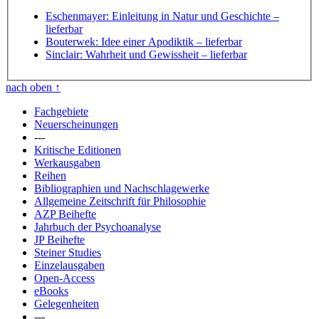
Eschenmayer: Einleitung in Natur und Geschichte
–
lieferbar
Bouterwek: Idee einer Apodiktik
– lieferbar
Sinclair: Wahrheit und Gewissheit
– lieferbar
nach oben
↑
Fachgebiete
Neuerscheinungen
---
Kritische Editionen
Werkausgaben
Reihen
Bibliographien und Nachschlagewerke
Allgemeine Zeitschrift für Philosophie
AZP Beihefte
Jahrbuch der Psychoanalyse
JP Beihefte
Steiner Studies
Einzelausgaben
Open-Access
eBooks
Gelegenheiten
---