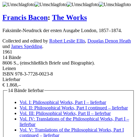
Francis Bacon
:
The Works
Faksimile-Neudruck der ersten Ausgabe London, 1857–1874.
Collected and edited by
Robert Leslie Ellis
,
Douglas Denon Heath
und
James Spedding
.
1961
14 Bände
8606 S., (einschließlich Briefe und Biographie).
Leinen
ISBN 978-3-7728-0023-8
Lieferbar
€ 1.868,–
14 Bände lieferbar
Vol. I: Philosophical Works, Part I
– lieferbar
Vol. II: Philosophical Works, Part I continued
– lieferbar
Vol. III: Philosophical Works, Part II
– lieferbar
Vol. IV: Translations of the Philosophical Works, Part I
–
lieferbar
Vol. V: Translations of the Philosophical Works, Part I
continued
– lieferbar