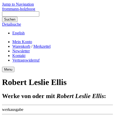
Jump to Navigation
frommann-holzboog
Detailsuche
English
Mein Konto
Warenkorb
/
Merkzettel
Newsletter
Kontakt
Vertragswiderruf
Menu
Robert Leslie Ellis
Werke von oder mit
Robert Leslie Ellis
:
werkausgabe