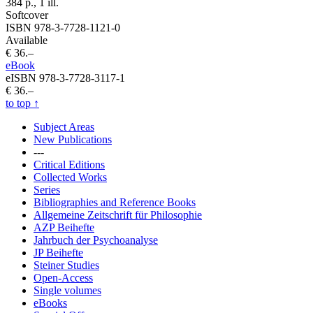
384 p., 1 ill.
Softcover
ISBN 978-3-7728-1121-0
Available
€ 36.–
eBook
eISBN 978-3-7728-3117-1
€ 36.–
to top
↑
Subject Areas
New Publications
---
Critical Editions
Collected Works
Series
Bibliographies and Reference Books
Allgemeine Zeitschrift für Philosophie
AZP Beihefte
Jahrbuch der Psychoanalyse
JP Beihefte
Steiner Studies
Open-Access
Single volumes
eBooks