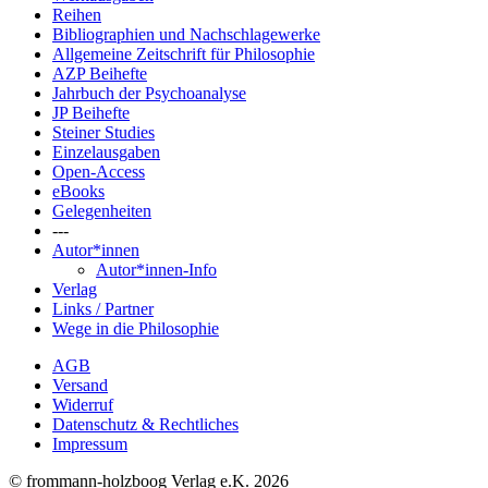
Reihen
Bibliographien und Nachschlagewerke
Allgemeine Zeitschrift für Philosophie
AZP Beihefte
Jahrbuch der Psychoanalyse
JP Beihefte
Steiner Studies
Einzelausgaben
Open-Access
eBooks
Gelegenheiten
---
Autor*innen
Autor*innen-Info
Verlag
Links / Partner
Wege in die Philosophie
AGB
Versand
Widerruf
Datenschutz & Rechtliches
Impressum
© frommann-holzboog Verlag e.K. 2026