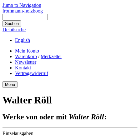
Jump to Navigation
frommann-holzboog
Detailsuche
English
Mein Konto
Warenkorb
/
Merkzettel
Newsletter
Kontakt
Vertragswiderruf
Menu
Walter Röll
Werke von oder mit
Walter Röll
:
Einzelausgaben