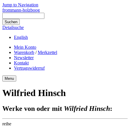
Jump to Navigation
frommann-holzboog
Detailsuche
English
Mein Konto
Warenkorb
/
Merkzettel
Newsletter
Kontakt
Vertragswiderruf
Menu
Wilfried Hinsch
Werke von oder mit
Wilfried Hinsch
:
reihe