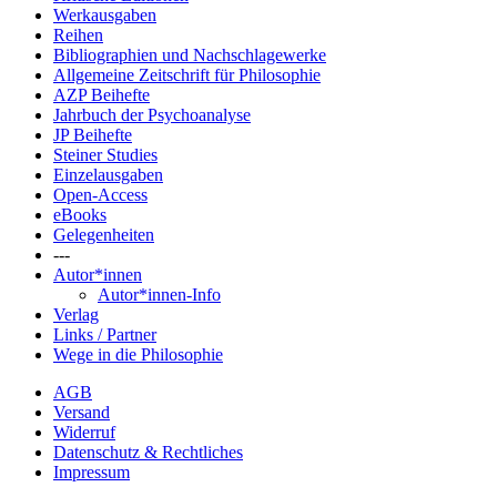
Werkausgaben
Reihen
Bibliographien und Nachschlagewerke
Allgemeine Zeitschrift für Philosophie
AZP Beihefte
Jahrbuch der Psychoanalyse
JP Beihefte
Steiner Studies
Einzelausgaben
Open-Access
eBooks
Gelegenheiten
---
Autor*innen
Autor*innen-Info
Verlag
Links / Partner
Wege in die Philosophie
AGB
Versand
Widerruf
Datenschutz & Rechtliches
Impressum