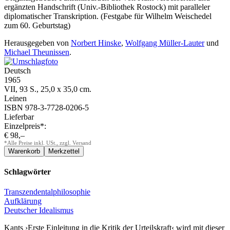
ergänzten Handschrift (Univ.-Bibliothek Rostock) mit paralleler
diplomatischer Transkription. (Festgabe für Wilhelm Weischedel
zum 60. Geburtstag)
Herausgegeben von
Norbert Hinske
,
Wolfgang Müller-Lauter
und
Michael Theunissen
.
Deutsch
1965
VII, 93 S., 25,0 x 35,0 cm.
Leinen
ISBN 978-3-7728-0206-5
Lieferbar
Einzelpreis*:
€ 98,–
*Alle Preise inkl. USt., zzgl. Versand
Schlagwörter
Transzendentalphilosophie
Aufklärung
Deutscher Idealismus
Kants ›Erste Einleitung in die Kritik der Urteilskraft‹ wird mit dieser