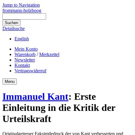
Jump to Navigation
frommann-holzboog
Detailsuche
English
Mein Konto
Warenkorb
/
Merkzettel
Newsletter
Kontakt
Vertragswiderruf
Menu
Immanuel Kant
:
Erste
Einleitung in die Kritik der
Urteilskraft
Originalgetreuer Faksimiledruck der von Kant verbesserten und