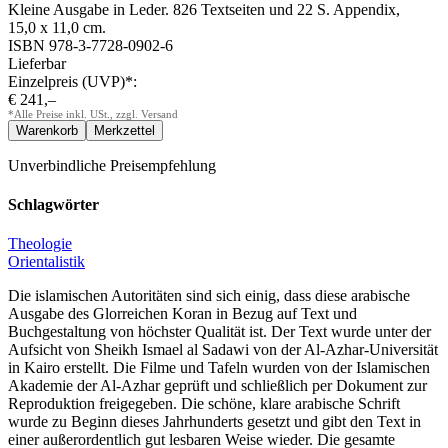
Kleine Ausgabe in Leder. 826 Textseiten und 22 S. Appendix,
15,0 x 11,0 cm.
ISBN 978-3-7728-0902-6
Lieferbar
Einzelpreis (UVP)*:
€ 241,–
*Alle Preise inkl. USt., zzgl. Versand
Unverbindliche Preisempfehlung
Schlagwörter
Theologie
Orientalistik
Die islamischen Autoritäten sind sich einig, dass diese arabische
Ausgabe des Glorreichen Koran in Bezug auf Text und
Buchgestaltung von höchster Qualität ist. Der Text wurde unter der
Aufsicht von Sheikh Ismael al Sadawi von der Al-Azhar-Universität
in Kairo erstellt. Die Filme und Tafeln wurden von der Islamischen
Akademie der Al-Azhar geprüft und schließlich per Dokument zur
Reproduktion freigegeben. Die schöne, klare arabische Schrift
wurde zu Beginn dieses Jahrhunderts gesetzt und gibt den Text in
einer außerordentlich gut lesbaren Weise wieder. Die gesamte