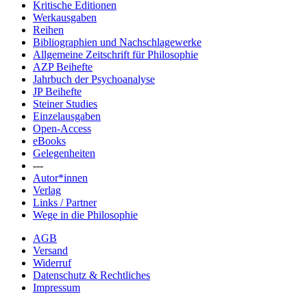
Kritische Editionen
Werkausgaben
Reihen
Bibliographien und Nachschlagewerke
Allgemeine Zeitschrift für Philosophie
AZP Beihefte
Jahrbuch der Psychoanalyse
JP Beihefte
Steiner Studies
Einzelausgaben
Open-Access
eBooks
Gelegenheiten
---
Autor*innen
Verlag
Links / Partner
Wege in die Philosophie
AGB
Versand
Widerruf
Datenschutz & Rechtliches
Impressum