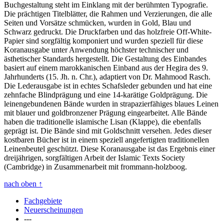
Buchgestaltung steht im Einklang mit der berühmten Typografie.
Die prächtigen Titelblätter, die Rahmen und Verzierungen, die alle
Seiten und Vorsätze schmücken, wurden in Gold, Blau und
Schwarz gedruckt. Die Druckfarben und das holzfreie Off-White-
Papier sind sorgfältig komponiert und wurden speziell für diese
Koranausgabe unter Anwendung höchster technischer und
ästhetischer Standards hergestellt. Die Gestaltung des Einbandes
basiert auf einem marokkanischen Einband aus der Hegira des 9.
Jahrhunderts (15. Jh. n. Chr.), adaptiert von Dr. Mahmood Rasch.
Die Lederausgabe ist in echtes Schafsleder gebunden und hat eine
zehnfache Blindprägung und eine 14-karätige Goldprägung. Die
leinengebundenen Bände wurden in strapazierfähiges blaues Leinen
mit blauer und goldbronzener Prägung eingearbeitet. Alle Bände
haben die traditionelle islamische Lisan (Klappe), die ebenfalls
geprägt ist. Die Bände sind mit Goldschnitt versehen. Jedes dieser
kostbaren Bücher ist in einem speziell angefertigten traditionellen
Leinenbeutel geschützt. Diese Koranausgabe ist das Ergebnis einer
dreijährigen, sorgfältigen Arbeit der Islamic Texts Society
(Cambridge) in Zusammenarbeit mit frommann-holzboog.
nach oben
↑
Fachgebiete
Neuerscheinungen
---