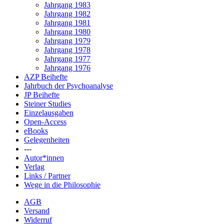
Jahrgang 1983
Jahrgang 1982
Jahrgang 1981
Jahrgang 1980
Jahrgang 1979
Jahrgang 1978
Jahrgang 1977
Jahrgang 1976
AZP Beihefte
Jahrbuch der Psychoanalyse
JP Beihefte
Steiner Studies
Einzelausgaben
Open-Access
eBooks
Gelegenheiten
---
Autor*innen
Verlag
Links / Partner
Wege in die Philosophie
AGB
Versand
Widerruf