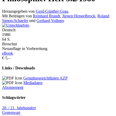
Herausgegeben von
Gerd-Günther Grau
.
Mit Beiträgen von
Reinhard Brandt
,
Jürgen Hengelbrock
,
Roland
Simon-Schaefer
und
Gerhard Vollmer
.
Deutsch
1980
64 S.
Broschur
Neuauflage in Vorbereitung
eBook
€ 5,–
Links / Downloads
Gestaltungsrichtlinien AZP
Mediadaten
Abonnement
Schlagwörter
20. / 21. Jahrhundert
Gegenwart