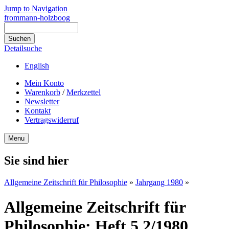
Jump to Navigation
frommann-holzboog
Detailsuche
English
Mein Konto
Warenkorb
/
Merkzettel
Newsletter
Kontakt
Vertragswiderruf
Menu
Sie sind hier
Allgemeine Zeitschrift für Philosophie
»
Jahrgang 1980
»
Allgemeine Zeitschrift für
Philosophie: Heft 5.2/1980