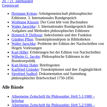
20. / 21. Jahrhundert
Gegenwart
Hermann Krings
: Arbeitgemeinschaft philosophischer
Editionen. 3. Internationales Rundgespräch
Wolfgang Kluxen
: Der Geist lebt vom Buchstaben
Walter Jaeschke
: 3. Internationales Rundgespräch über
Aufgaben und Methoden philosophischer Editionen
Heinrich P. Delfosse
: Indexformen und ihre Funktion
Günther Pflug
: Transkriptionsdepots in Bibliotheken
Walter Jaeschke
: Probleme der Edition der Nachschriften von
Hegels Vorlesungen
Kurt Hiller
: Erfahrungen bei der Edition von Nachschriften
Wilhelm G. Jacobs
: Philosophische Editionen in der
Bundesrepublik
Karl-Heinz Hahn
: Briefregesten
Karlfried Gründer
: Transkriptionen und ihre Zugänglichkeit
Siegfried Sudhof
: Dokumentation und Sammlung
philosophischer Briefwechsel 1750-1850.
Alle Bände
Allgemeine Zeitschrift für Philosophie: Heft 5.1/1980
–
lieferbar
Allgemeine Zeitschrift für Philosophie: Heft 5.2/1980
–