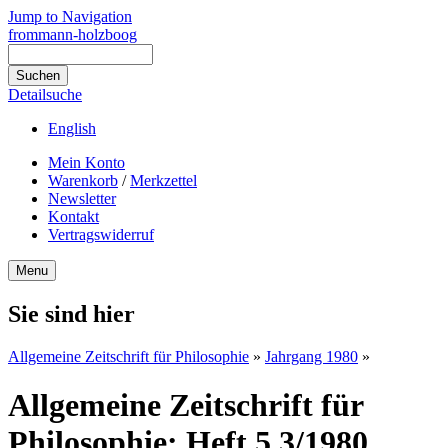
Jump to Navigation
frommann-holzboog
Detailsuche
English
Mein Konto
Warenkorb
/
Merkzettel
Newsletter
Kontakt
Vertragswiderruf
Menu
Sie sind hier
Allgemeine Zeitschrift für Philosophie
»
Jahrgang 1980
»
Allgemeine Zeitschrift für
Philosophie: Heft 5.3/1980