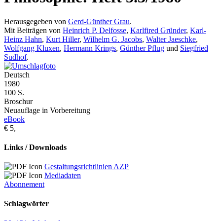
Herausgegeben von
Gerd-Günther Grau
.
Mit Beiträgen von
Heinrich P. Delfosse
,
Karlfired Gründer
,
Karl-
Heinz Hahn
,
Kurt Hiller
,
Wilhelm G. Jacobs
,
Walter Jaeschke
,
Wolfgang Kluxen
,
Hermann Krings
,
Günther Pflug
und
Siegfried
Sudhof
.
Deutsch
1980
100 S.
Broschur
Neuauflage in Vorbereitung
eBook
€ 5,–
Links / Downloads
Gestaltungsrichtlinien AZP
Mediadaten
Abonnement
Schlagwörter