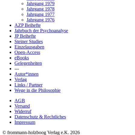
Jahrgang 1979
Jahrgang 1978
Jahrgang 1977
Jahrgang 1976
AZP Beihefte
Jahrbuch der Psychoanalyse
JP Beihefte
Steiner Studies
Einzelausgaben
Open-Access
eBooks
Gelegenheiten
---
Autor*innen
Verlag
Links / Partner
Wege in die Philosophie
AGB
Versand
Widerruf
Datenschutz & Rechtliches
Impressum
© frommann-holzboog Verlag e.K. 2026