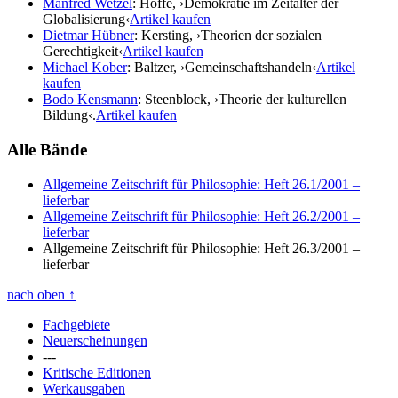
Manfred Wetzel
: Höffe, ›Demokratie im Zeitalter der
Globalisierung‹
Artikel kaufen
Dietmar Hübner
: Kersting, ›Theorien der sozialen
Gerechtigkeit‹
Artikel kaufen
Michael Kober
: Baltzer, ›Gemeinschaftshandeln‹
Artikel
kaufen
Bodo Kensmann
: Steenblock, ›Theorie der kulturellen
Bildung‹.
Artikel kaufen
Alle Bände
Allgemeine Zeitschrift für Philosophie: Heft 26.1/2001
–
lieferbar
Allgemeine Zeitschrift für Philosophie: Heft 26.2/2001
–
lieferbar
Allgemeine Zeitschrift für Philosophie: Heft 26.3/2001
–
lieferbar
nach oben
↑
Fachgebiete
Neuerscheinungen
---
Kritische Editionen
Werkausgaben