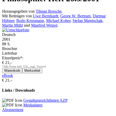
Herausgegeben von
Tilman Borsche
.
Mit Beiträgen von
Uwe Bernhardt
,
Georg W. Bertram
,
Dietmar
Hübner
,
Bodo Kensmann
,
Michael Kober
,
Stefan Majetschak
,
Martin Mühl
und
Manfred Wetzel
.
Deutsch
2001
88 S.
Broschur
Lieferbar
Einzelpreis*:
€ 21,–
*Alle Preise inkl. USt., zzgl. Versand
eBook
€ 21,–
Links / Downloads
Gestaltungsrichtlinien AZP
Mediadaten
Abonnement