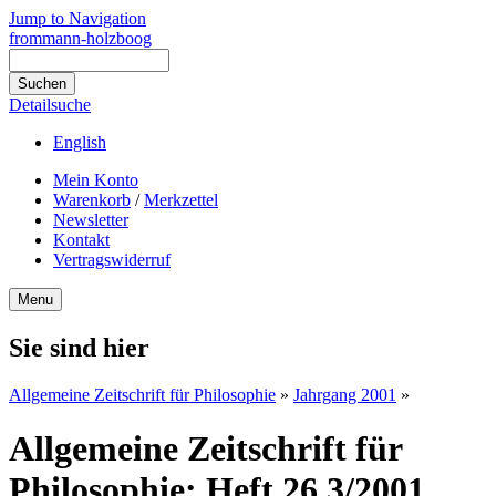
Jump to Navigation
frommann-holzboog
Detailsuche
English
Mein Konto
Warenkorb
/
Merkzettel
Newsletter
Kontakt
Vertragswiderruf
Menu
Sie sind hier
Allgemeine Zeitschrift für Philosophie
»
Jahrgang 2001
»
Allgemeine Zeitschrift für
Philosophie: Heft 26.3/2001