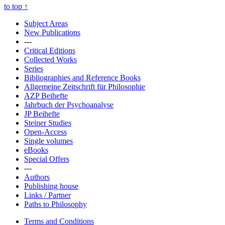
to top
↑
Subject Areas
New Publications
---
Critical Editions
Collected Works
Series
Bibliographies and Reference Books
Allgemeine Zeitschrift für Philosophie
AZP Beihefte
Jahrbuch der Psychoanalyse
JP Beihefte
Steiner Studies
Open-Access
Single volumes
eBooks
Special Offers
---
Authors
Publishing house
Links / Partner
Paths to Philosophy
Terms and Conditions