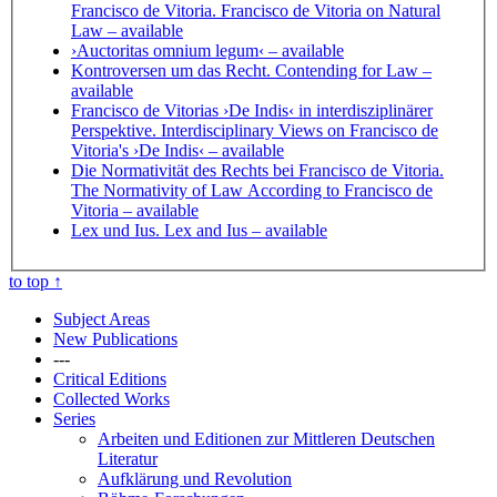
Francisco de Vitoria. Francisco de Vitoria on Natural
Law
– available
›Auctoritas omnium legum‹
– available
Kontroversen um das Recht. Contending for Law
–
available
Francisco de Vitorias ›De Indis‹ in interdisziplinärer
Perspektive. Interdisciplinary Views on Francisco de
Vitoria's ›De Indis‹
– available
Die Normativität des Rechts bei Francisco de Vitoria.
The Normativity of Law According to Francisco de
Vitoria
– available
Lex und Ius. Lex and Ius
– available
to top
↑
Subject Areas
New Publications
---
Critical Editions
Collected Works
Series
Arbeiten und Editionen zur Mittleren Deutschen
Literatur
Aufklärung und Revolution