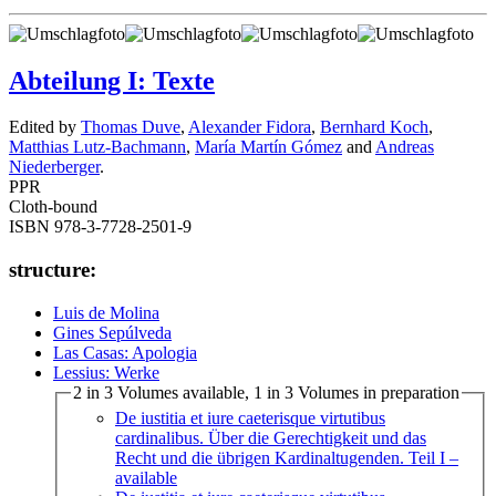
Abteilung I: Texte
Edited by
Thomas Duve
,
Alexander Fidora
,
Bernhard Koch
,
Matthias Lutz-Bachmann
,
María Martín Gómez
and
Andreas
Niederberger
.
PPR
Cloth-bound
ISBN 978-3-7728-2501-9
structure:
Luis de Molina
Gines Sepúlveda
Las Casas: Apologia
Lessius: Werke
2 in 3 Volumes available, 1 in 3 Volumes in preparation
De iustitia et iure caeterisque virtutibus
cardinalibus. Über die Gerechtigkeit und das
Recht und die übrigen Kardinaltugenden. Teil I
–
available