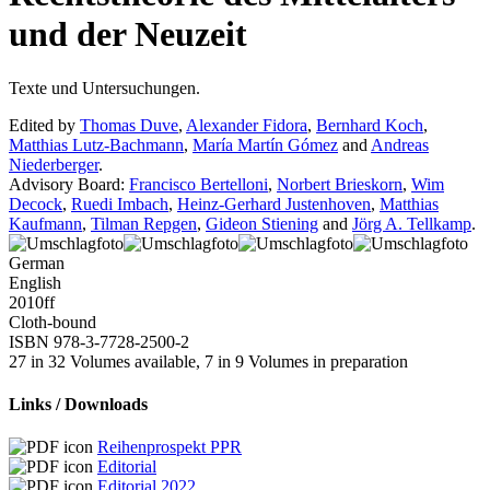
und der Neuzeit
Texte und Untersuchungen.
Edited by
Thomas Duve
,
Alexander Fidora
,
Bernhard Koch
,
Matthias Lutz-Bachmann
,
María Martín Gómez
and
Andreas
Niederberger
.
Advisory Board:
Francisco Bertelloni
,
Norbert Brieskorn
,
Wim
Decock
,
Ruedi Imbach
,
Heinz-Gerhard Justenhoven
,
Matthias
Kaufmann
,
Tilman Repgen
,
Gideon Stiening
and
Jörg A. Tellkamp
.
German
English
2010
ff
Cloth-bound
ISBN 978-3-7728-2500-2
27 in 32 Volumes available, 7 in 9 Volumes in preparation
Links / Downloads
Reihenprospekt PPR
Editorial
Editorial 2022