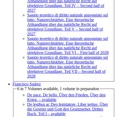
Abhandlung über das natürliche Recht auf
objektiver Grundlage. Teil IV
– Second half of
2027
Saggio teoretico di diritto naturale appoggiato sul
fatto. Naturrechtslehre. Eine theoretische
Abhandlung über das natürliche Recht auf
objektiver Grundlage. Teil V
– Second half of
2027
Saggio teoretico di diritto naturale appoggiato sul
fatto. Naturrechtslehre. Eine theoretische
Abhandlung über das natürliche Recht auf
objektiver Grundlage. Teil VI
– First half of 2028
Saggio teoretico di diritto naturale appoggiato sul
fatto. Naturrechtslehre. Eine theoretische
Abhandlung über das natürliche Recht auf
objektiver Grundlage. Teil VII
– Second half of
2028
Francisco Suárez
6 in 7 Volumes available, 1 volume in preparation
De pace. De bello. Über den Frieden. Über den
Krieg.
– available
De legibus ac Deo legislatore. Liber tertius. Über
die Gesetze und Gott den Gesetzgeber. Drittes
Buch. Teil I
– available