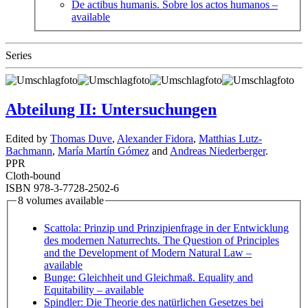
De actibus humanis. Sobre los actos humanos
–
available
Series
Abteilung II: Untersuchungen
Edited by
Thomas Duve
,
Alexander Fidora
,
Matthias Lutz-
Bachmann
,
María Martín Gómez
and
Andreas Niederberger
.
PPR
Cloth-bound
ISBN 978-3-7728-2502-6
8 volumes available
Scattola: Prinzip und Prinzipienfrage in der Entwicklung
des modernen Naturrechts. The Question of Principles
and the Development of Modern Natural Law
–
available
Bunge: Gleichheit und Gleichmaß. Equality and
Equitability
– available
Spindler: Die Theorie des natürlichen Gesetzes bei