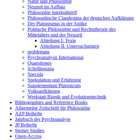
Natur und Philosophie
Neuzeit im Aufbau
Philosophie interkulturell
Philosophische Clandestina der deutschen Aufklärung
Der Platonismus in der Antike
Politische Philosophie und Rechtstheorie des
Mittelalters und der Neuzeit
Abteilung I: Texte
Abteilung II: Untersuchungen
problemata
Psychoanalysis International
Quaestiones
Schellingiana
Specula
Spekulation und Erfahrung
Supplementum Platonicum
Volksaufklärung
Werkstatt Bionik und Evolutionstechnik
Bibliographies and Reference Books
Allgemeine Zeitschrift für Philosophie
AZP Beihefte
Jahrbuch der Psychoanalyse
JP Beihefte
Steiner Studies
Open-Access