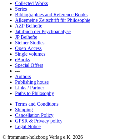
Collected Works
Series
Bibliographies and Reference Books
Allgemeine Zeitschrift für Philosophie
AZP Beihefte
Jahrbuch der Psychoanalyse
JP Beihefte
Steiner Studies
Open-Access
Single volumes
eBooks
Special Offers
---
Authors
Publishing house
Links / Partner
Paths to Philosophy
Terms and Conditions
Shipping
Cancellation Policy
GPSR & Privacy policy
Legal Notice
© frommann-holzboog Verlag e.K. 2026