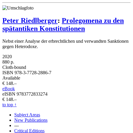
Peter Riedlberger
:
Prolegomena zu den
spätantiken Konstitutionen
Nebst einer Analyse der erbrechtlichen und verwandten Sanktionen
gegen Heterodoxe.
2020
880 p.
Cloth-bound
ISBN 978-3-7728-2886-7
Available
€ 148.–
eBook
eISBN 9783772833274
€ 148.–
to top
↑
Subject Areas
New Publications
---
Critical Editions